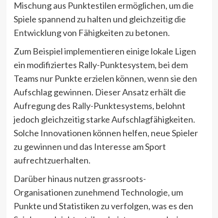
Mischung aus Punktestilen ermöglichen, um die
Spiele spannend zu halten und gleichzeitig die
Entwicklung von Fähigkeiten zu betonen.
Zum Beispiel implementieren einige lokale Ligen
ein modifiziertes Rally-Punktesystem, bei dem
Teams nur Punkte erzielen können, wenn sie den
Aufschlag gewinnen. Dieser Ansatz erhält die
Aufregung des Rally-Punktesystems, belohnt
jedoch gleichzeitig starke Aufschlagfähigkeiten.
Solche Innovationen können helfen, neue Spieler
zu gewinnen und das Interesse am Sport
aufrechtzuerhalten.
Darüber hinaus nutzen grassroots-
Organisationen zunehmend Technologie, um
Punkte und Statistiken zu verfolgen, was es den