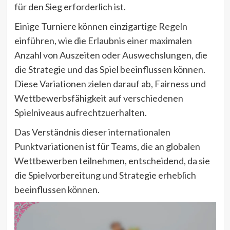
für den Sieg erforderlich ist.
Einige Turniere können einzigartige Regeln
einführen, wie die Erlaubnis einer maximalen
Anzahl von Auszeiten oder Auswechslungen, die
die Strategie und das Spiel beeinflussen können.
Diese Variationen zielen darauf ab, Fairness und
Wettbewerbsfähigkeit auf verschiedenen
Spielniveaus aufrechtzuerhalten.
Das Verständnis dieser internationalen
Punktvariationen ist für Teams, die an globalen
Wettbewerben teilnehmen, entscheidend, da sie
die Spielvorbereitung und Strategie erheblich
beeinflussen können.