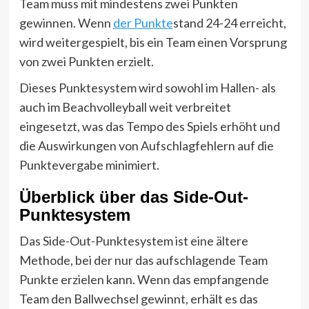
Team muss mit mindestens zwei Punkten
gewinnen. Wenn
der Punkte
stand 24-24 erreicht,
wird weitergespielt, bis ein Team einen Vorsprung
von zwei Punkten erzielt.
Dieses Punktesystem wird sowohl im Hallen- als
auch im Beachvolleyball weit verbreitet
eingesetzt, was das Tempo des Spiels erhöht und
die Auswirkungen von Aufschlagfehlern auf die
Punktevergabe minimiert.
Überblick über das Side-Out-
Punktesystem
Das Side-Out-Punktesystem ist eine ältere
Methode, bei der nur das aufschlagende Team
Punkte erzielen kann. Wenn das empfangende
Team den Ballwechsel gewinnt, erhält es das