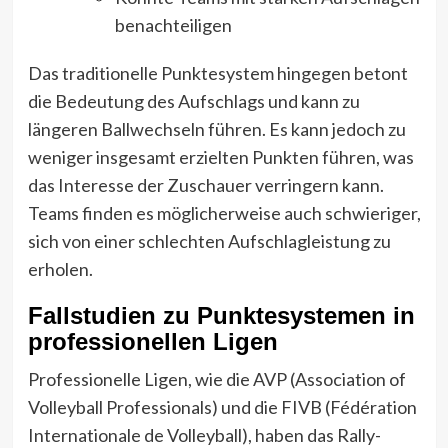
benachteiligen
Das traditionelle Punktesystem hingegen betont
die Bedeutung des Aufschlags und kann zu
längeren Ballwechseln führen. Es kann jedoch zu
weniger insgesamt erzielten Punkten führen, was
das Interesse der Zuschauer verringern kann.
Teams finden es möglicherweise auch schwieriger,
sich von einer schlechten Aufschlagleistung zu
erholen.
Fallstudien zu Punktesystemen in
professionellen Ligen
Professionelle Ligen, wie die AVP (Association of
Volleyball Professionals) und die FIVB (Fédération
Internationale de Volleyball), haben das Rally-