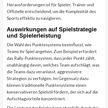
Herausforderungen ist für Spieler, Trainer und
Offizielle entscheidend, um die Komplexität des
Sports effektiv zu navigieren.
Auswirkungen auf Spielstrategie
und Spielerleistung
Die Wahl des Punktesystems beeinflusst, wie
Teams ihr Spiel angehen. Zum Beispiel erfordert
das Rally-Punktesystem, dass jeder Punkt zählt,
unabhängig davon, welches Team aufschlägt, was
die Teams dazu veranlasst, aggressivere
Strategien zu verfolgen. Im Gegensatz dazu
können traditionelle Punktesysteme einen
konservativeren Spielstil fördern, der sich auf die
Aufschlagvorteile konzentriert.
Die Leistung der Spieler kann ebenfalls durch das