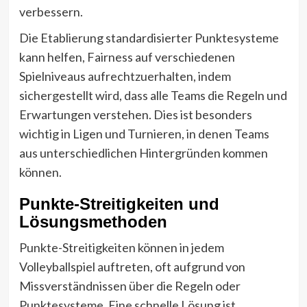
verbessern.
Die Etablierung standardisierter Punktesysteme
kann helfen, Fairness auf verschiedenen
Spielniveaus aufrechtzuerhalten, indem
sichergestellt wird, dass alle Teams die Regeln und
Erwartungen verstehen. Dies ist besonders
wichtig in Ligen und Turnieren, in denen Teams
aus unterschiedlichen Hintergründen kommen
können.
Punkte-Streitigkeiten und
Lösungsmethoden
Punkte-Streitigkeiten können in jedem
Volleyballspiel auftreten, oft aufgrund von
Missverständnissen über die Regeln oder
Punktesysteme. Eine schnelle Lösung ist