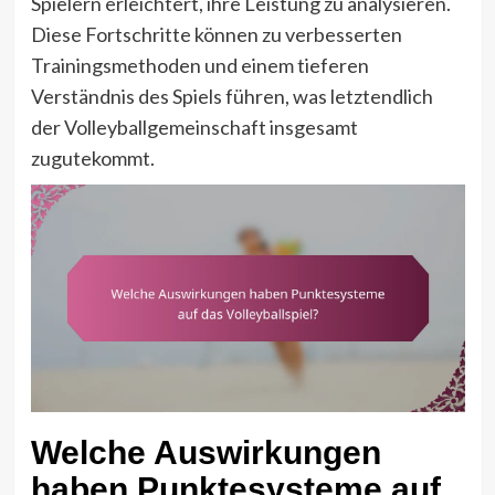
Spielern erleichtert, ihre Leistung zu analysieren.
Diese Fortschritte können zu verbesserten
Trainingsmethoden und einem tieferen
Verständnis des Spiels führen, was letztendlich
der Volleyballgemeinschaft insgesamt
zugutekommt.
Welche Auswirkungen
haben Punktesysteme auf