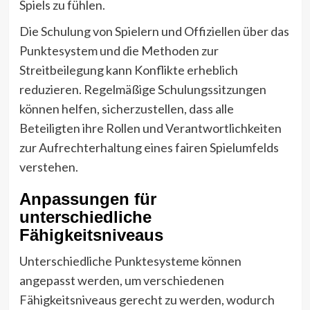
Spiels zu fühlen.
Die Schulung von Spielern und Offiziellen über das
Punktesystem und die Methoden zur
Streitbeilegung kann Konflikte erheblich
reduzieren. Regelmäßige Schulungssitzungen
können helfen, sicherzustellen, dass alle
Beteiligten ihre Rollen und Verantwortlichkeiten
zur Aufrechterhaltung eines fairen Spielumfelds
verstehen.
Anpassungen für
unterschiedliche
Fähigkeitsniveaus
Unterschiedliche Punktesysteme können
angepasst werden, um verschiedenen
Fähigkeitsniveaus gerecht zu werden, wodurch