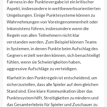
Fairness in der Punktevergabe ist ein kritischer
Aspekt, insbesondere in wettbewerbsorientierten
Umgebungen. Einige Punktesysteme können zu
Wahrnehmungen von Voreingenommenheit oder
Inkonsistenz führen, insbesondere wenn die
Regeln von allen Teilnehmern nicht klar
verstanden werden. Zum Beispiel können Teams
in Systemen, in denen Punkte beim Aufschlag des
Gegners erzielt werden können, sich benachteiligt
fühlen, wenn sie Schwierigkeiten haben,
aggressive Aufschläge zu verteidigen.
Klarheit in den Punktregeln ist entscheidend, um
sicherzustellen, dass alle Spieler auf dem gleichen
Stand sind. Eine klare Kommunikation über das
Punktesystem hilft, Streitigkeiten zu mindern und
das Gesamterlebnis für Spieler und Zuschauer zu