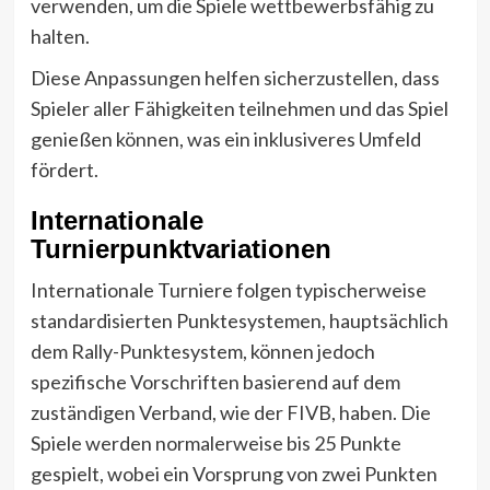
verwenden, um die Spiele wettbewerbsfähig zu
halten.
Diese Anpassungen helfen sicherzustellen, dass
Spieler aller Fähigkeiten teilnehmen und das Spiel
genießen können, was ein inklusiveres Umfeld
fördert.
Internationale
Turnierpunktvariationen
Internationale Turniere folgen typischerweise
standardisierten Punktesystemen, hauptsächlich
dem Rally-Punktesystem, können jedoch
spezifische Vorschriften basierend auf dem
zuständigen Verband, wie der FIVB, haben. Die
Spiele werden normalerweise bis 25 Punkte
gespielt, wobei ein Vorsprung von zwei Punkten