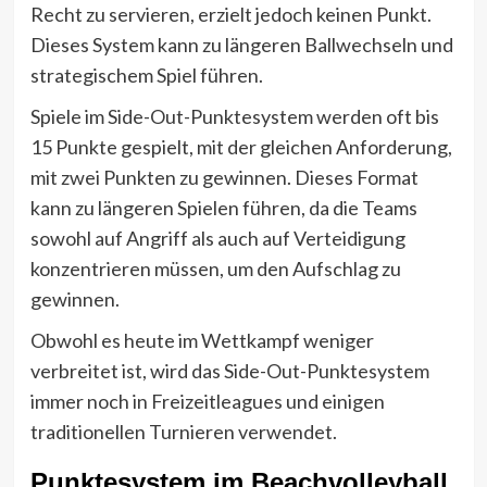
Recht zu servieren, erzielt jedoch keinen Punkt.
Dieses System kann zu längeren Ballwechseln und
strategischem Spiel führen.
Spiele im Side-Out-Punktesystem werden oft bis
15 Punkte gespielt, mit der gleichen Anforderung,
mit zwei Punkten zu gewinnen. Dieses Format
kann zu längeren Spielen führen, da die Teams
sowohl auf Angriff als auch auf Verteidigung
konzentrieren müssen, um den Aufschlag zu
gewinnen.
Obwohl es heute im Wettkampf weniger
verbreitet ist, wird das Side-Out-Punktesystem
immer noch in Freizeitleagues und einigen
traditionellen Turnieren verwendet.
Punktesystem im Beachvolleyball