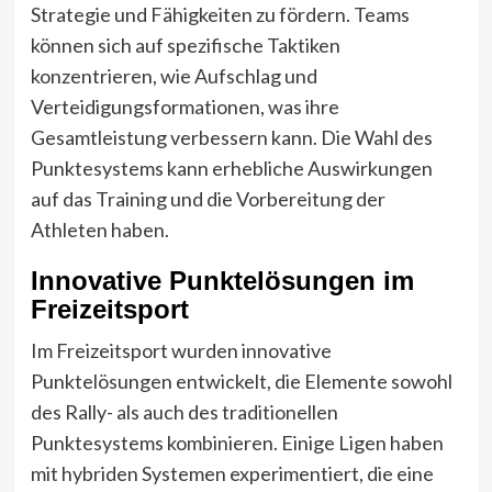
Strategie und Fähigkeiten zu fördern. Teams
können sich auf spezifische Taktiken
konzentrieren, wie Aufschlag und
Verteidigungsformationen, was ihre
Gesamtleistung verbessern kann. Die Wahl des
Punktesystems kann erhebliche Auswirkungen
auf das Training und die Vorbereitung der
Athleten haben.
Innovative Punktelösungen im
Freizeitsport
Im Freizeitsport wurden innovative
Punktelösungen entwickelt, die Elemente sowohl
des Rally- als auch des traditionellen
Punktesystems kombinieren. Einige Ligen haben
mit hybriden Systemen experimentiert, die eine