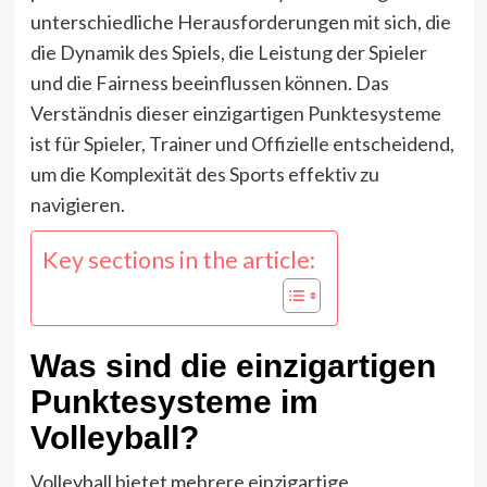
unterschiedliche Herausforderungen mit sich, die
die Dynamik des Spiels, die Leistung der Spieler
und die Fairness beeinflussen können. Das
Verständnis dieser einzigartigen Punktesysteme
ist für Spieler, Trainer und Offizielle entscheidend,
um die Komplexität des Sports effektiv zu
navigieren.
Key sections in the article:
Was sind die einzigartigen
Punktesysteme im
Volleyball?
Volleyball bietet mehrere einzigartige