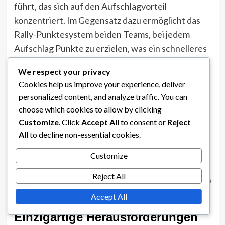
führt, das sich auf den Aufschlagvorteil
konzentriert. Im Gegensatz dazu ermöglicht das
Rally-Punktesystem beiden Teams, bei jedem
Aufschlag Punkte zu erzielen, was ein schnelleres
Spiel schafft, das zu höheren Punktzahlen und
We respect your privacy
dynamischerem Spiel führen kann.
Cookies help us improve your experience, deliver
Jedes Punktesystem beeinflusst, wie Teams sich
personalized content, and analyze traffic. You can
vorbereiten und ihre Strategien umsetzen. Zum
choose which cookies to allow by clicking
Customize
. Click
Accept All
to consent or
Reject
Beispiel können Teams im Side-Out-Punktesystem
All
to decline non-essential cookies.
starkes Aufschlagen priorisieren, um die Kontrolle
zu behalten, während sie im Rally-Punktesystem
Customize
möglicherweise auf eine konstante Verteidigung
Reject All
und schnelle Übergänge setzen, um Punktchancen
zu nutzen.
Accept All
Einzigartige Herausforderungen