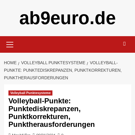
Skip
ab9euro.de
to
content
Primary
Menu
HOME
VOLLEYBALL PUNKTESYSTEME
VOLLEYBALL-
PUNKTE: PUNKTEDISKREPANZEN, PUNKTKORREKTUREN,
PUNKTHERAUSFORDERUNGEN
Volleyball Punktesysteme
Volleyball-Punkte:
Punktediskrepanzen,
Punktkorrekturen,
Punktherausforderungen
Max Müller
09/01/2026
0