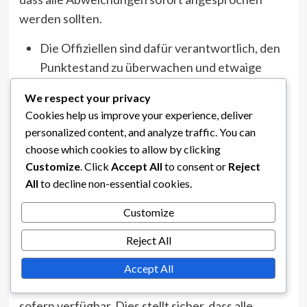
werden sollten.
Die Offiziellen sind dafür verantwortlich, den
Punktestand zu überwachen und etwaige
Fehler sofort zu korrigieren.
We respect your privacy
Teams können eine Überprüfung des
Cookies help us improve your experience, deliver
Punktestands beantragen, wenn sie glauben,
personalized content, and analyze traffic. You can
choose which cookies to allow by clicking
dass ein Fehler aufgetreten ist.
Customize
. Click
Accept All
to consent or
Reject
Alle Korrekturen müssen vor dem nächsten
All
to decline non-essential cookies.
Aufschlag vorgenommen werden, um den
Customize
Spielfluss aufrechtzuerhalten.
Reject All
In Fällen, in denen Punktefehler festgestellt
werden, konsultieren die Spieloffiziellen das
Accept All
offizielle Punktbuch und die Video-Wiederholung,
sofern verfügbar. Dies stellt sicher, dass alle