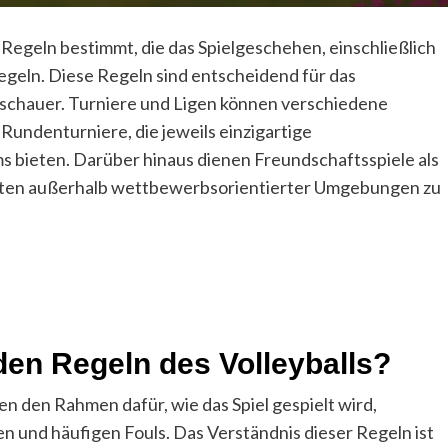
 Regeln bestimmt, die das Spielgeschehen, einschließlich
egeln. Diese Regeln sind entscheidend für das
Zuschauer. Turniere und Ligen können verschiedene
Rundenturniere, die jeweils einzigartige
 bieten. Darüber hinaus dienen Freundschaftsspiele als
keiten außerhalb wettbewerbsorientierter Umgebungen zu
en Regeln des Volleyballs?
en den Rahmen dafür, wie das Spiel gespielt wird,
en und häufigen Fouls. Das Verständnis dieser Regeln ist