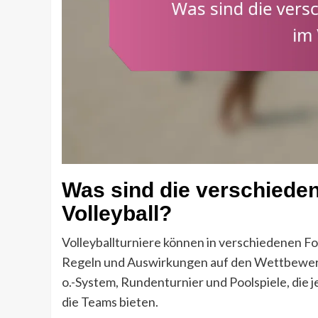
Was sind die verschiede
Volleyball?
Volleyballturniere können in verschiedenen Fo
Regeln und Auswirkungen auf den Wettbewerb 
o.-System, Rundenturnier und Poolspiele, die 
die Teams bieten.