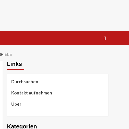
PIELE
Links
Durchsuchen
Kontakt aufnehmen
Über
Kategorien