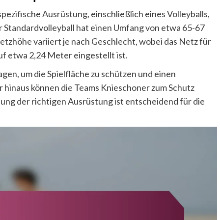
pezifische Ausrüstung, einschließlich eines Volleyballs,
 Standardvolleyball hat einen Umfang von etwa 65-67
zhöhe variiert je nach Geschlecht, wobei das Netz für
 etwa 2,24 Meter eingestellt ist.
agen, um die Spielfläche zu schützen und einen
r hinaus können die Teams Knieschoner zum Schutz
ung der richtigen Ausrüstung ist entscheidend für die