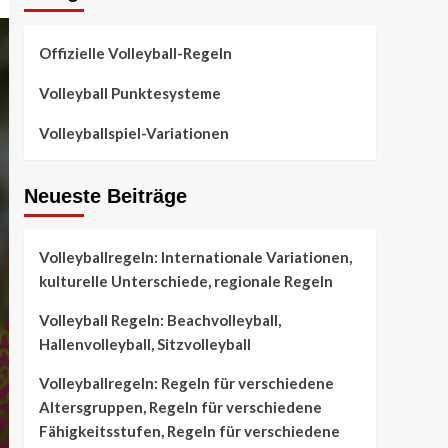
Offizielle Volleyball-Regeln
Volleyball Punktesysteme
Volleyballspiel-Variationen
Neueste Beiträge
Volleyballregeln: Internationale Variationen,
kulturelle Unterschiede, regionale Regeln
Volleyball Regeln: Beachvolleyball,
Hallenvolleyball, Sitzvolleyball
Volleyballregeln: Regeln für verschiedene
Altersgruppen, Regeln für verschiedene
Fähigkeitsstufen, Regeln für verschiedene