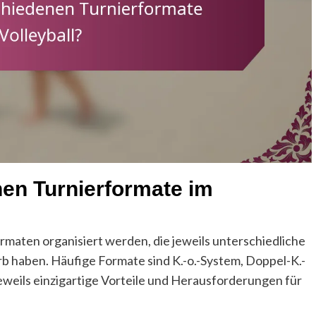
nen Turnierformate im
rmaten organisiert werden, die jeweils unterschiedliche
haben. Häufige Formate sind K.-o.-System, Doppel-K.-
jeweils einzigartige Vorteile und Herausforderungen für