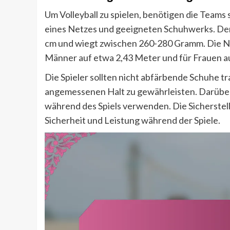
Um Volleyball zu spielen, benötigen die Teams s
eines Netzes und geeigneten Schuhwerks. Der
cm und wiegt zwischen 260-280 Gramm. Die Net
Männer auf etwa 2,43 Meter und für Frauen auf
Die Spieler sollten nicht abfärbende Schuhe tr
angemessenen Halt zu gewährleisten. Darübe
während des Spiels verwenden. Die Sicherstell
Sicherheit und Leistung während der Spiele.