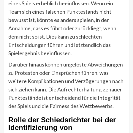
eines Spiels erheblich beeinflussen. Wenn ein
Team sich eines falschen Punktestands nicht
bewusst ist, könnte es anders spielen, in der
Annahme, dass es führt oder zurückliegt, wenn
dem nicht so ist. Dies kann zu schlechten
Entscheidungen führen und letztendlich das
Spielergebnis beeinflussen.
Darüber hinaus können ungelöste Abweichungen
zu Protesten oder Einsprüchen führen, was
weitere Komplikationen und Verzögerungen nach
sich ziehen kann. Die Aufrechterhaltung genauer
Punktestände ist entscheidend für die Integrität
des Spiels und die Fairness des Wettbewerbs.
Rolle der Schiedsrichter bei der
Identifizierung von