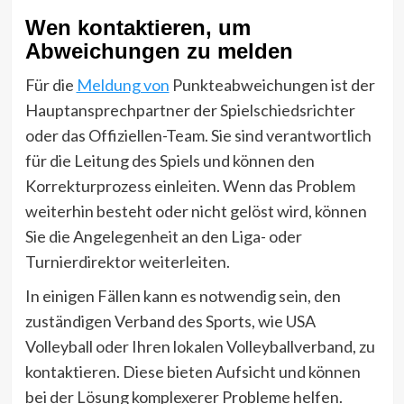
Wen kontaktieren, um
Abweichungen zu melden
Für die
Meldung von
Punkteabweichungen ist der
Hauptansprechpartner der Spielschiedsrichter
oder das Offiziellen-Team. Sie sind verantwortlich
für die Leitung des Spiels und können den
Korrekturprozess einleiten. Wenn das Problem
weiterhin besteht oder nicht gelöst wird, können
Sie die Angelegenheit an den Liga- oder
Turnierdirektor weiterleiten.
In einigen Fällen kann es notwendig sein, den
zuständigen Verband des Sports, wie USA
Volleyball oder Ihren lokalen Volleyballverband, zu
kontaktieren. Diese bieten Aufsicht und können
bei der Lösung komplexerer Probleme helfen.