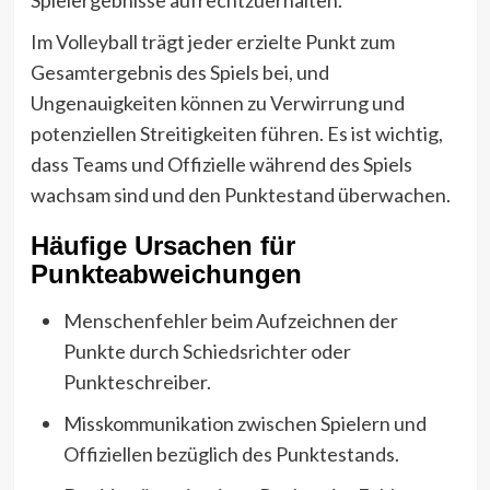
Im Volleyball trägt jeder erzielte Punkt zum
Gesamtergebnis des Spiels bei, und
Ungenauigkeiten können zu Verwirrung und
potenziellen Streitigkeiten führen. Es ist wichtig,
dass Teams und Offizielle während des Spiels
wachsam sind und den Punktestand überwachen.
Häufige Ursachen für
Punkteabweichungen
Menschenfehler beim Aufzeichnen der
Punkte durch Schiedsrichter oder
Punkteschreiber.
Misskommunikation zwischen Spielern und
Offiziellen bezüglich des Punktestands.