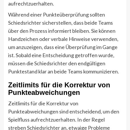
aufrechtzuerhalten.
Während einer Punkteüberprüfung sollten
Schiedsrichter sicherstellen, dass beide Teams
über den Prozess informiert bleiben. Sie können
Handzeichen oder verbale Hinweise verwenden,
um anzuzeigen, dass eine Überprüfung im Gange
ist. Sobald eine Entscheidung getroffen wurde,
müssen die Schiedsrichter den endgültigen
Punktestand klar an beide Teams kommunizieren.
Zeitlimits für die Korrektur von
Punkteabweichungen
Zeitlimits für die Korrektur von
Punkteabweichungen sind entscheidend, um den
Spielfluss aufrechtzuerhalten. In der Regel
streben Schiedsrichter an, etwaige Probleme