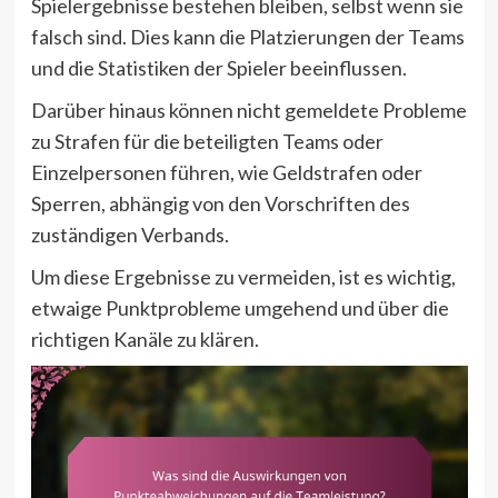
Spielergebnisse bestehen bleiben, selbst wenn sie
falsch sind. Dies kann die Platzierungen der Teams
und die Statistiken der Spieler beeinflussen.
Darüber hinaus können nicht gemeldete Probleme
zu Strafen für die beteiligten Teams oder
Einzelpersonen führen, wie Geldstrafen oder
Sperren, abhängig von den Vorschriften des
zuständigen Verbands.
Um diese Ergebnisse zu vermeiden, ist es wichtig,
etwaige Punktprobleme umgehend und über die
richtigen Kanäle zu klären.