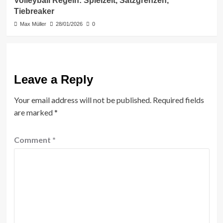
Volleyball Regeln: Spielzeit, Satzgrenzen,
Tiebreaker
Max Müller
28/01/2026
0
Leave a Reply
Your email address will not be published.
Required fields
are marked
*
Comment
*