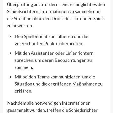
Überprüfung anzufordern. Dies ermöglicht es den
Schiedsrichtern, Informationen zu sammeln und
die Situation ohne den Druck des laufenden Spiels
zu bewerten.
Den Spielbericht konsultieren und die
verzeichneten Punkte überprüfen.
Mit den Assistenten oder Linienrichtern
sprechen, um deren Beobachtungen zu
sammeln.
Mit beiden Teams kommunizieren, um die
Situation und die ergriffenen Maßnahmen zu
erklären.
Nachdem alle notwendigen Informationen
gesammelt wurden, treffen die Schiedsrichter