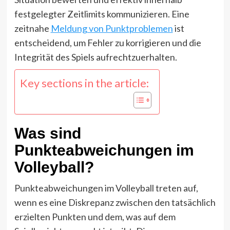
festgelegter Zeitlimits kommunizieren. Eine
zeitnahe
Meldung von Punktproblemen
ist
entscheidend, um Fehler zu korrigieren und die
Integrität des Spiels aufrechtzuerhalten.
Key sections in the article:
Was sind
Punkteabweichungen im
Volleyball?
Punkteabweichungen im Volleyball treten auf,
wenn es eine Diskrepanz zwischen den tatsächlich
erzielten Punkten und dem, was auf dem